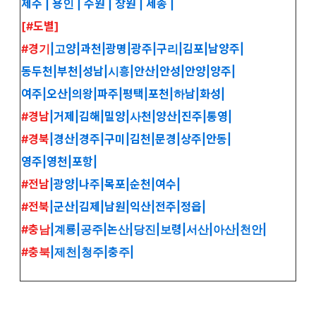
제주
|
용인
|
수원 |
창원
|
세종
|
[#도별]
#경기
|
고양
|
과천
|
광명
|
광주
|
구리
|
김포
|
남양주
|
동두천
|
부천
|
성남
|
시흥
|
안산
|
안성
|
안양
|
양주
|
여주
|
오산
|
의왕
|
파주
|
평택
|
포천
|
하남
|
화성
|
#경남
|
거제
|
김해
|
밀양
|
사천
|
양산
|
진주
|
통영
|
#경북
|
경산
|
경주
|
구미
|
김천
|
문경
|
상주
|
안동
|
영주
|
영천
|
포항
|
#전남
|
광양
|
나주
|
목포
|
순천
|
여수
|
#전북
|
군산
|
김제
|
남원
|
익산
|
전주
|
정읍
|
#충남
|
계룡
|
공주
|
논산
|
당진
|
보령
|
서산
|
아산
|
천안
|
#충북
|
제천
|
청주
|
충주
|