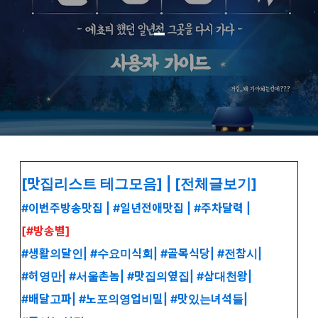
_
[맛집리스트 테그모음] |
[전체글보기]
#이번주방송맛집
|
#일년전애맛집
|
#주차달력
|
[#방송별]
#생활의달인
|
#수요미식회
|
#골목식당
|
#전참시
|
#허영만
|
#서울촌놈
|
#맛집의옆집
|
#삼대천왕
|
#배달고파
|
#노포의영업비밀
|
#맛있는녀석들
|