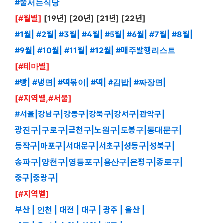
#줄서는식당
[#월별]
[
19년
] [
20년
] [
21년
] [
22년
]
#1월
|
#2월
|
#3월
|
#4월
|
#5월
|
#6월
|
#7월
|
#8월
|
#9월
|
#10월
|
#11월
|
#12월
|
#매주발행리스트
[#테마별]
#빵
|
#냉면
|
#떡볶이
|
#떡
|
#김밥
|
#짜장면
|
[#지역별,#서울]
#
서울
|
강남구
|
강동구
|
강북구
|
강서구
|
관악구
|
광진구
|
구로구
|
금천구
|
노원구
|
도봉구
|
동대문구
|
동작구
|
마포구
|
서대문구
|
서초구
|
성동구
|
성북구
|
송파구
|
양천구
|
영등포구
|
용산구
|
은평구
|
종로구
|
중구
|
중랑구
|
[#지역별]
부산
|
인천
|
대전
|
대구
|
광주
|
울산
|